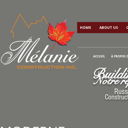
HOME
ABOUT US
C
HOME
ABOUT US
ACCUEIL
À PROPOS 
Buildi
N
otre r
Russ
Construc