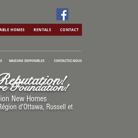
AVAILABLE HOMES
CONTACT
LABLE HOMES
RENTALS
CONTACT
S
MAISONS DISPONIBLES
CONTACTEZ-NOUS
Reputation!
tre Foundation!
egion New Homes
égion d'Ottawa, Russell et