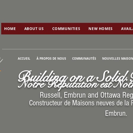
HOME
ABOUT US
COMMUNITIES
HOME
ABOUT US
COMMUNITIES
NEW HOMES
AVAI
ACCUEIL
À PROPOS DE NOUS
COMMUNAUTÉS
NOUVELLES MAISON
Building on a Solid 
N
otre Réputation est No
Russell, Embrun and Ottawa R
Constructeur de Maisons neuves de la R
Embrun.